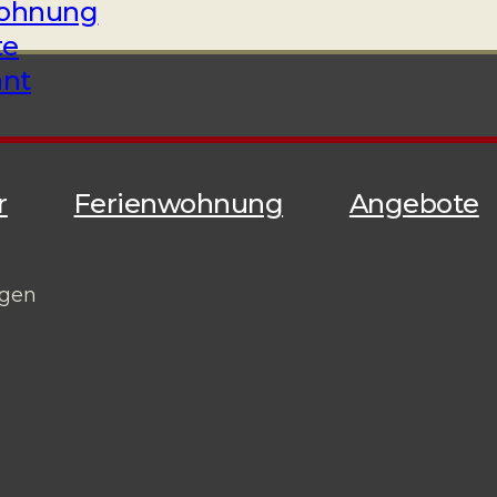
wohnung
te
ant
r
Ferienwohnung
Angebote
gen