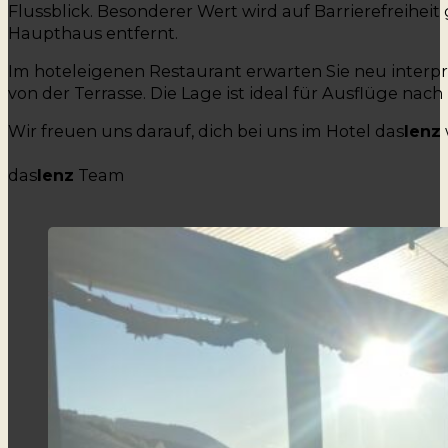
Flussblick. Besonderer Wert wird auf Barrierefreihe
Haupthaus entfernt.
Im hoteleigenen Restaurant erwarten Sie neu interpr
von der Terrasse. Die Lage ist ideal für Ausflüge nach
Wir freuen uns darauf, dich bei uns im Hotel das
lenz
das
lenz
Team