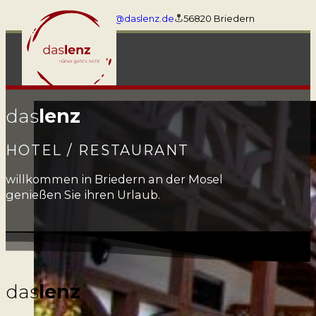
+4926731659
info@daslenz.de
56820 Briedern
das
lenz
HOTEL / RESTAURANT
willkommen in Briedern an der Mosel
genießen Sie ihren Urlaub.
das
lenz